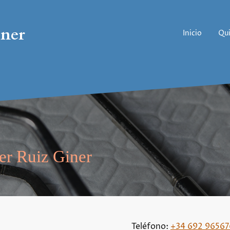
iner
Inicio
Qu
er Ruiz Giner
Teléfono:
+34 692 96567